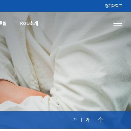
경기대학교
료실
KGU소개
편입학
모집요강
전년도 입학통계
자료실
모집요강
기출문제
입학통계