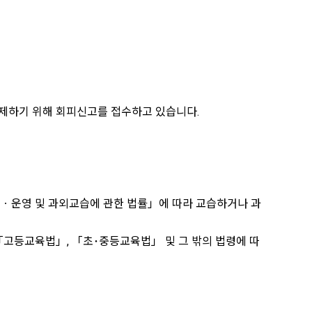
가이드북
서식자료실
선행학습영향평가
배제하기 위해 회피신고를 접수하고 있습니다.
립ㆍ운영 및 과외교습에 관한 법률」에 따라 교습하거나 과
「고등교육법」, 「초･중등교육법」 및 그 밖의 법령에 따