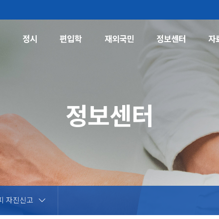
시
정시
편입학
재외국민
정보센터
자
정시
모집요강
정보센터
전년도 입학통계(2026~2024)
정보센터
공지사항
상담 및 요청
피 자진신고
실기고사/서류제출