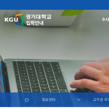
수
사이트맵
수시
모집요강
전년도 입학통계(2026~2024)
내신성적산출
재외국민
모집요강
ME
외국인 모집 안내
정보센터
교직원 회