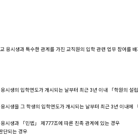
합격예측프로그램
입학설명회 신청
교직원 회피 자진신고
고교별 합격자 조회 신청
본교 응시생과 특수한 관계를 가진 교직원의 입학 관련 업무 참여를 
체육계열 모의실기
KGU소개
전형안내 및 홍보
 응시생의 입학연도가 개시되는 날부터 최근 3년 이내 「학원의 설
학과 소개
진로취업가이드북
 응시생을 그 학생의 입학연도가 개시되는 날부터 최근 3년 이내에 
학생 생활안내
 응시생과 「민법」 제777조에 따른 친족 관계에 있는 경우
캠퍼스 안내(VR 캠퍼스)
 판단되는 경우
BARUN 멘토단